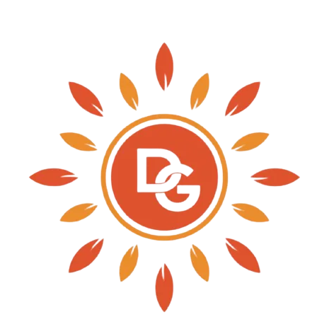
im veniam, quis nostrud exercitation ullamco
t duis aute irure dolor in reprehenderit in volupt
atur.
, sunt in culpa qui officia deserunt mollit anim
s iste natus error sit voluptatem accusantium